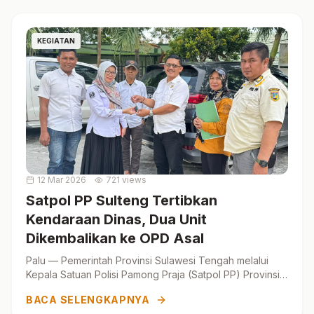
KEGIATAN
12 Mar 2026
721 views
Satpol PP Sulteng Tertibkan
Kendaraan Dinas, Dua Unit
Dikembalikan ke OPD Asal
Palu — Pemerintah Provinsi Sulawesi Tengah melalui
Kepala Satuan Polisi Pamong Praja (Satpol PP) Provinsi
Sulawesi Tengah yang di wakili oleh Dr. Muhlis, S...
BACA SELENGKAPNYA