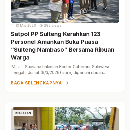
10 Mar 2026
282 views
Satpol PP Sulteng Kerahkan 123
Personel Amankan Buka Puasa
“Sulteng Nambaso” Bersama Ribuan
Warga
PALU – Suasana halaman Kantor Gubernur Sulawesi
Tengah, Jumat (6/3/2026) sore, dipenuhi ribuan
masyarakat yang datang mengikuti kegiatan buka puasa
BACA SELENGKAPNYA
bersama...
KEGIATAN