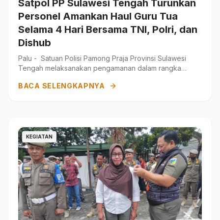
Satpol PP Sulawesi Tengah Turunkan
Personel Amankan Haul Guru Tua
Selama 4 Hari Bersama TNI, Polri, dan
Dishub
Palu - Satuan Polisi Pamong Praja Provinsi Sulawesi
Tengah melaksanakan pengamanan dalam rangka
mendukung kelancaran dan kekhidmatan pelaksanaan
BACA SELENGKAPNYA
Haul Guru ...
KEGIATAN