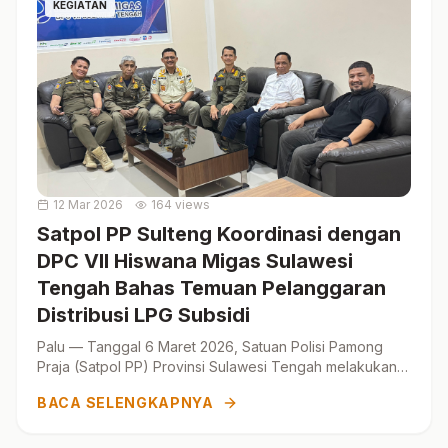
KEGIATAN
12 Mar 2026
164 views
Satpol PP Sulteng Koordinasi dengan
DPC VII Hiswana Migas Sulawesi
Tengah Bahas Temuan Pelanggaran
Distribusi LPG Subsidi
Palu — Tanggal 6 Maret 2026, Satuan Polisi Pamong
Praja (Satpol PP) Provinsi Sulawesi Tengah melakukan
pertemuan koordinasi dengan DPC VII Hiswana Migas
BACA SELENGKAPNYA
Su...