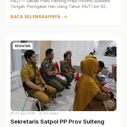
PALU — Satuan Polisi Pamong Praja Provinsi Sulawesi
Tengah. Peringatan Hari Ulang Tahun (HUT) ke-62
Provinsi Sulawesi Tengah yang digelar di halaman
BACA SELENGKAPNYA
Kantor...
KEGIATAN
07 Apr 2026
93 views
Sekretaris Satpol PP Prov Sulteng