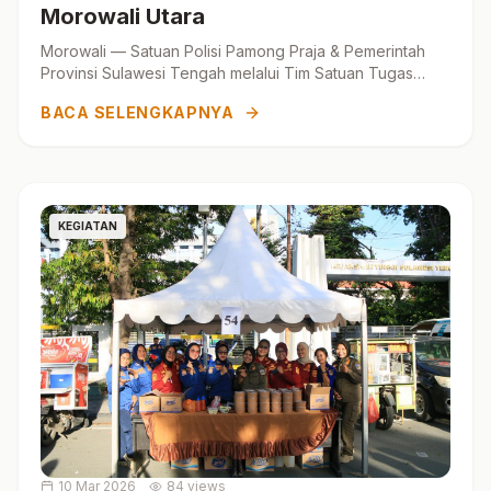
Morowali Utara
Morowali — Satuan Polisi Pamong Praja & Pemerintah
Provinsi Sulawesi Tengah melalui Tim Satuan Tugas
(Satgas) Pengawasan BBM dan LPG Subsidi
BACA SELENGKAPNYA
melaksanakan o...
KEGIATAN
10 Mar 2026
84 views