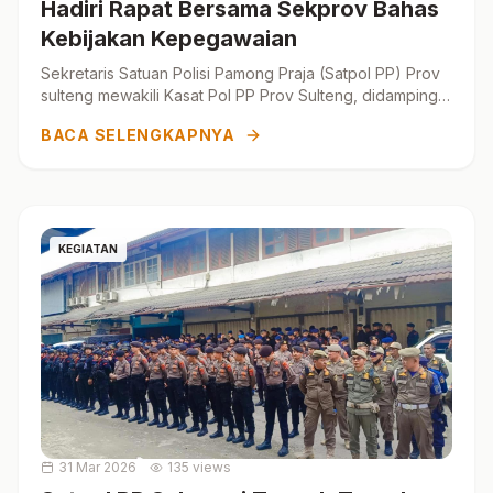
Hadiri Rapat Bersama Sekprov Bahas
Kebijakan Kepegawaian
Sekretaris Satuan Polisi Pamong Praja (Satpol PP) Prov
sulteng mewakili Kasat Pol PP Prov Sulteng, didampingi
Kepala Subbagia...
BACA SELENGKAPNYA
KEGIATAN
31 Mar 2026
135 views