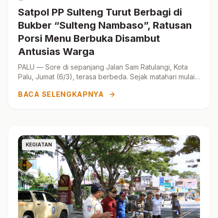
Satpol PP Sulteng Turut Berbagi di
Bukber “Sulteng Nambaso”, Ratusan
Porsi Menu Berbuka Disambut
Antusias Warga
PALU — Sore di sepanjang Jalan Sam Ratulangi, Kota
Palu, Jumat (6/3), terasa berbeda. Sejak matahari mulai
condong ke barat, masyarakat perlahan memadati k...
BACA SELENGKAPNYA
KEGIATAN