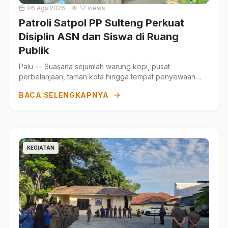
06 Ags 2026
17 views
Patroli Satpol PP Sulteng Perkuat
Disiplin ASN dan Siswa di Ruang
Publik
Palu — Suasana sejumlah warung kopi, pusat
perbelanjaan, taman kota hingga tempat penyewaan
PlayStation di Kota Palu menjadi perhatian Satuan Polisi
BACA SELENGKAPNYA
Pamong...
KEGIATAN