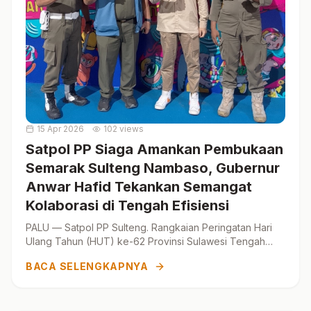
15 Apr 2026
102 views
Satpol PP Siaga Amankan Pembukaan
Semarak Sulteng Nambaso, Gubernur
Anwar Hafid Tekankan Semangat
Kolaborasi di Tengah Efisiensi
PALU — Satpol PP Sulteng. Rangkaian Peringatan Hari
Ulang Tahun (HUT) ke-62 Provinsi Sulawesi Tengah
ditandai dengan pembukaan “Semarak Sulteng
BACA SELENGKAPNYA
Nambaso�...