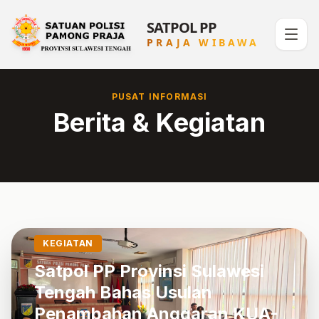
SATPOL PP
PRAJA WIBAWA
PUSAT INFORMASI
Berita & Kegiatan
KEGIATAN
Satpol PP Provinsi Sulawesi
Tengah Bahas Usulan
Penambahan Anggaran KUA-