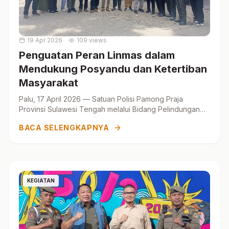
19 Apr 2026
109 views
Penguatan Peran Linmas dalam
Mendukung Posyandu dan Ketertiban
Masyarakat
Palu, 17 April 2026 — Satuan Polisi Pamong Praja
Provinsi Sulawesi Tengah melalui Bidang Pelindungan
Masyarakat (Linmas) melaksanakan kunjungan
BACA SELENGKAPNYA
koordinasi ...
KEGIATAN